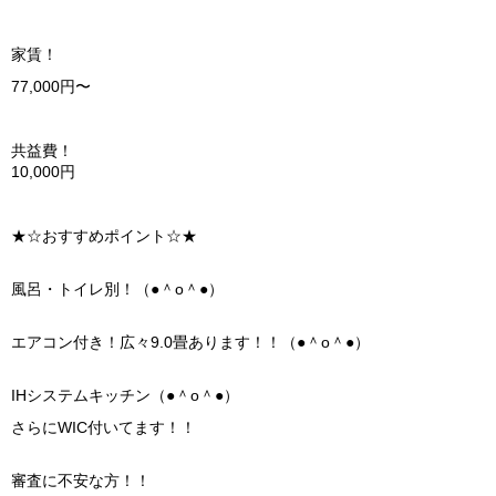
家賃！
77,000円〜
共益費！
10,000円
★☆おすすめポイント☆★
風呂・トイレ別！（●＾o＾●）
エアコン付き！広々9.0畳あります！！（●＾o＾●）
IHシステムキッチン（●＾o＾●）
さらにWIC付いてます！！
審査に不安な方！！