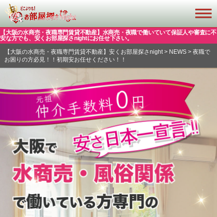
【大阪の水商売・夜職専門賃貸不動産】水商売・夜職で働いていて保証人や審査に不
安な方でも、安くお部屋探さnightにお任せ下さい。
【大阪の水商売・夜職専門賃貸不動産】安くお部屋探さnight
>
NEWS
>
夜職で
お困りの方必見！！初期安お任せください！！