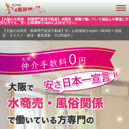
【大阪の水商売・夜職専門賃貸不動産】水商売・夜職で働いていて保証人や審査に不
安な方でも、安くお部屋探さnightにお任せ下さい。
【大阪の水商売・夜職専門賃貸不動産】安くお部屋探さnight
>
NEWS
>
浪速
区・オススメ・築浅・審査柔軟・2LDK物件！