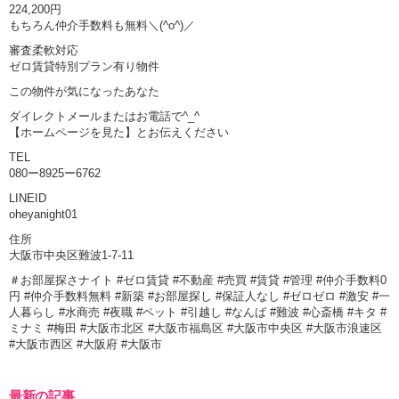
224,200円
もちろん仲介手数料も無料＼(^o^)／
審査柔軟対応
ゼロ賃貸特別プラン有り物件
この物件が気になったあなた
ダイレクトメールまたはお電話で^_^
【ホームページを見た】とお伝えください
TEL
080ー8925ー6762
LINEID
oheyanight01
住所
大阪市中央区難波1-7-11
＃お部屋探さナイト #ゼロ賃貸 #不動産 #売買 #賃貸 #管理 #仲介手数料0
円 #仲介手数料無料 #新築 #お部屋探し #保証人なし #ゼロゼロ #激安 #一
人暮らし #水商売 #夜職 #ペット #引越し #なんば #難波 #心斎橋 #キタ #
ミナミ #梅田 #大阪市北区 #大阪市福島区 #大阪市中央区 #大阪市浪速区
#大阪市西区 #大阪府 #大阪市
最新の記事