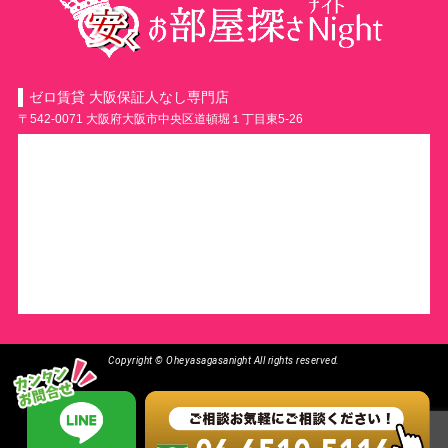
ゼロ賃貸 大阪保証人なし専門店
〒542-0071 大阪府大阪市中央区道頓堀１丁目東5-26
Copyright © Oheyasagasanight All rights reserved.