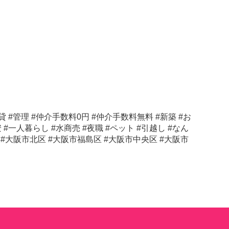
貸 #管理 #仲介手数料0円 #仲介手数料無料 #新築 #お
 #一人暮らし #水商売 #夜職 #ペット #引越し #なん
梅田 #大阪市北区 #大阪市福島区 #大阪市中央区 #大阪市