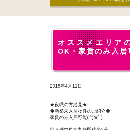
営業時間：10:00〜20:00 <年中無休>
オススメエリア
OK・家賃のみ入居
2018年4月11日
★夜職の方必見★
◆新築未入居物件のご紹介◆
家賃のみ入居可能( ^)o(^ )
地下鉄中央線九条駅徒歩3分