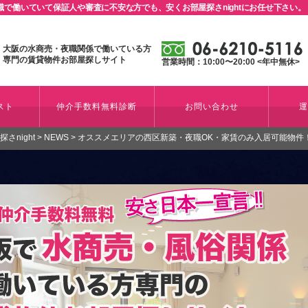
で働いていて保証人や審査に不安な方でも、安くお部屋探さnightにお任せ下さい。
大阪の水商売・夜職関係で働いている方
専門の賃貸物件お部屋探しサイト
営業時間：10:00〜20:00 <年中無休>
スト
仲介手数料無料診断
お問い合わせ
night
>
NEWS
>
オススメエリアの西区新築・夜職OK・家賃のみ入居可能物件