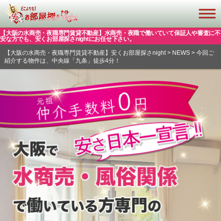
【大阪の水商売・夜職専門賃貸不動産】水商売・夜職で働いていて保証人や審査に不
安な方でも、安くお部屋探さnightにお任せ下さい。
【大阪の水商売・夜職専門賃貸不動産】安くお部屋探さnight
>
NEWS
>
今回ご
紹介する物件は、中央線「九条」徒歩4分！