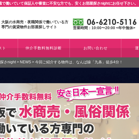
で働いていて保証人や審査に不安な方でも、安くお部屋探さnightにお任せ下さい。
大阪の水商売・夜職関係で働いている方
専門の賃貸物件お部屋探しサイト
営業時間：10:00〜20:00 <年中無休>
スト
仲介手数料無料診断
お問い合わせ
night
>
NEWS
>
今回ご紹介する物件は、なんば線「九条」徒歩4分！