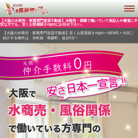
【大阪の水商売・夜職専門賃貸不動産】水商売・夜職で働いていて保証人や審査に不
安な方でも、安くお部屋探さnightにお任せ下さい。
【大阪の水商売・夜職専門賃貸不動産】安くお部屋探さnight
>
NEWS
>
今回ご
紹介する物件は、谷町線「南森町」徒歩5分！