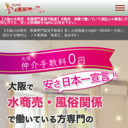
【大阪の水商売・夜職専門賃貸不動産】水商売・夜職で働いていて保証人や審査に不
安な方でも、安くお部屋探さnightにお任せ下さい。
【大阪の水商売・夜職専門賃貸不動産】安くお部屋探さnight
>
NEWS
>
今回ご
紹介する物件は、ＪＲ東西線「海老江」徒歩4分！