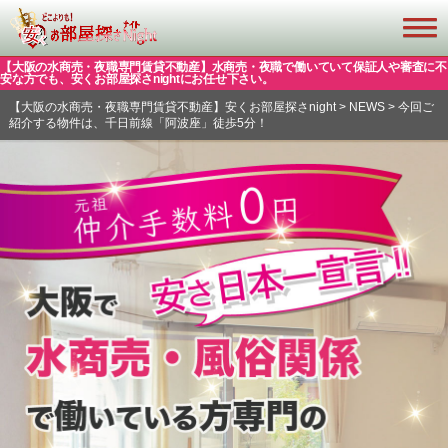
【大阪の水商売・夜職専門賃貸不動産】水商売・夜職で働いていて保証人や審査に不
安な方でも、安くお部屋探さnightにお任せ下さい。
【大阪の水商売・夜職専門賃貸不動産】安くお部屋探さnight
>
NEWS
>
今回ご
紹介する物件は、千日前線「阿波座」徒歩5分！