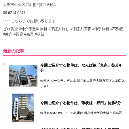
大阪市中央区宗右衛門町1-6ゼロ
06-6214-0247
↑↑↑↑こちらまでお願い致します
ゼロ賃貸 #仲介手数料無料 #保証人無し #保証人不要 #仲手無料 #不動産
#仲介 #賃貸 #売買 #収益
最新の記事
今回ご紹介する物件は、なんば線「九条」徒歩4
分！
物件名 ジーグランデ九条 所在地大阪府大阪市西区九条南２
丁目1...
今回ご紹介する物件は、環状線「野田」徒歩8分！
物件名ARROW FIELDS貮番館 所在地大阪府大阪市福島区...