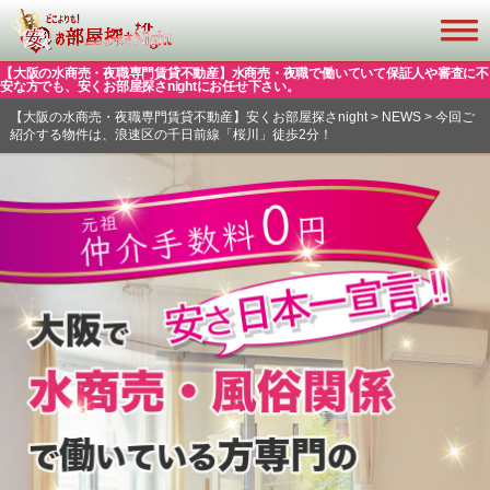
【大阪の水商売・夜職専門賃貸不動産】水商売・夜職で働いていて保証人や審査に不
安な方でも、安くお部屋探さnightにお任せ下さい。
【大阪の水商売・夜職専門賃貸不動産】安くお部屋探さnight
>
NEWS
>
今回ご
紹介する物件は、浪速区の千日前線「桜川」徒歩2分！