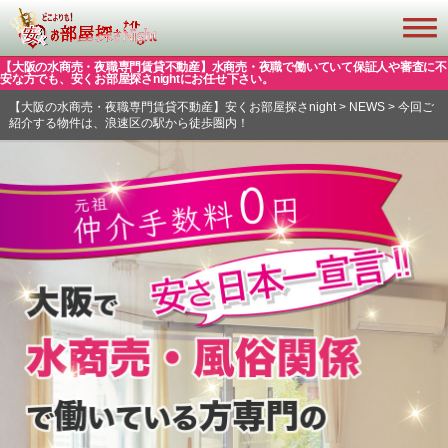
【大阪の水商売・夜職専門賃貸不動産】水商売・夜職で働いていて保証人や審査に不
安な方でも、安くお部屋探さnightにお任せ下さい。
【大阪の水商売・夜職専門賃貸不動産】安くお部屋探さnight
>
NEWS
>
今回ご
紹介する物件は、浪速区の駅から徒歩圏内！