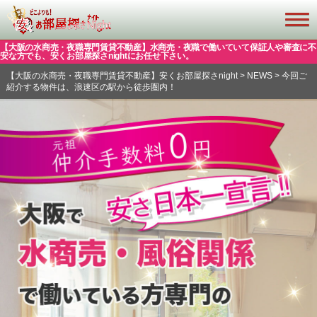
【大阪の水商売・夜職専門賃貸不動産】水商売・夜職で働いていて保証人や審査に不
安な方でも、安くお部屋探さnightにお任せ下さい。
【大阪の水商売・夜職専門賃貸不動産】安くお部屋探さnight
>
NEWS
>
今回ご
紹介する物件は、浪速区の駅から徒歩圏内！