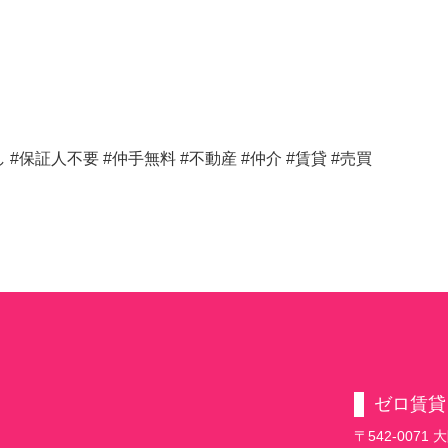
#保証人不要 #仲手無料 #不動産 #仲介 #賃貸 #売買
ゼロ賃貸
〒542-007