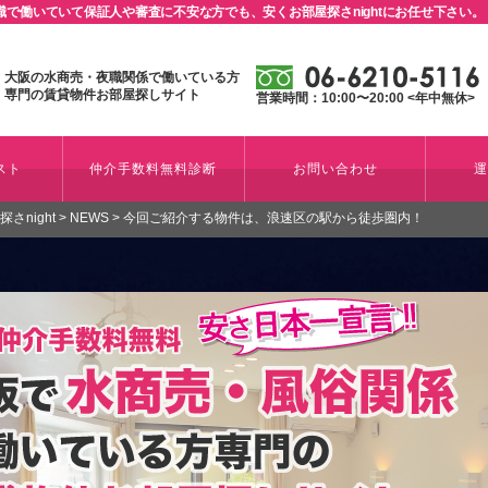
で働いていて保証人や審査に不安な方でも、安くお部屋探さnightにお任せ下さい。
大阪の水商売・夜職関係で働いている方
専門の賃貸物件お部屋探しサイト
営業時間：10:00〜20:00 <年中無休>
スト
仲介手数料無料診断
お問い合わせ
night
>
NEWS
>
今回ご紹介する物件は、浪速区の駅から徒歩圏内！