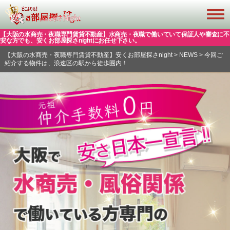
【大阪の水商売・夜職専門賃貸不動産】水商売・夜職で働いていて保証人や審査に不
安な方でも、安くお部屋探さnightにお任せ下さい。
【大阪の水商売・夜職専門賃貸不動産】安くお部屋探さnight
>
NEWS
>
今回ご
紹介する物件は、浪速区の駅から徒歩圏内！