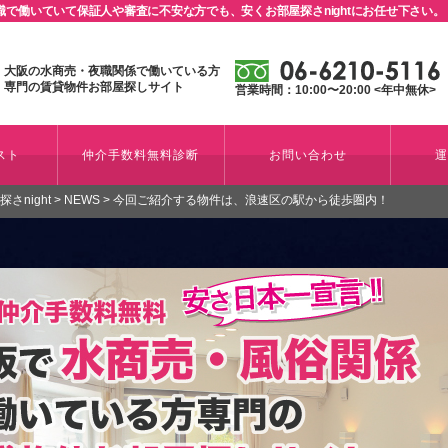
で働いていて保証人や審査に不安な方でも、安くお部屋探さnightにお任せ下さい。
大阪の水商売・夜職関係で働いている方
専門の賃貸物件お部屋探しサイト
営業時間：10:00〜20:00 <年中無休>
スト
仲介手数料無料診断
お問い合わせ
night
>
NEWS
>
今回ご紹介する物件は、浪速区の駅から徒歩圏内！