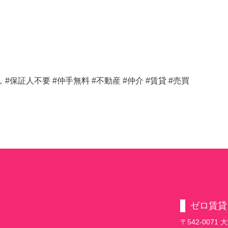
#保証人不要 #仲手無料 #不動産 #仲介 #賃貸 #売買
ゼロ賃貸
〒542-007