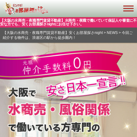
【大阪の水商売・夜職専門賃貸不動産】水商売・夜職で働いていて保証人や審査に不
安な方でも、安くお部屋探さnightにお任せ下さい。
【大阪の水商売・夜職専門賃貸不動産】安くお部屋探さnight
>
NEWS
>
今回ご
紹介する物件は、浪速区の駅から徒歩圏内！