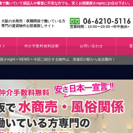
で働いていて保証人や審査に不安な方でも、安くお部屋探さnightにお任せ下さい。
大阪の水商売・夜職関係で働いている方
専門の賃貸物件お部屋探しサイト
営業時間：10:00〜20:00 <年中無休>
スト
仲介手数料無料診断
お問い合わせ
night
>
NEWS
>
今回ご紹介する物件は、浪速区の駅から徒歩圏内！