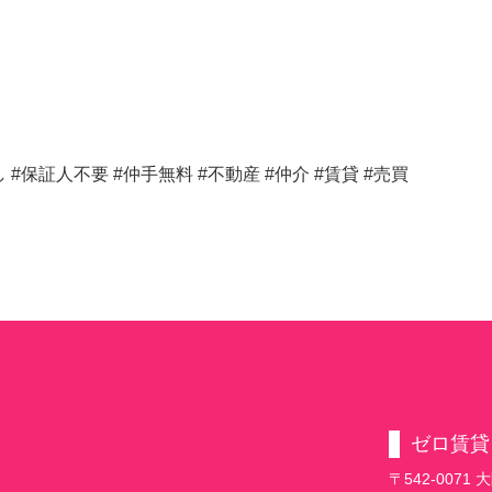
#保証人不要 #仲手無料 #不動産 #仲介 #賃貸 #売買
ゼロ賃貸
〒542-007