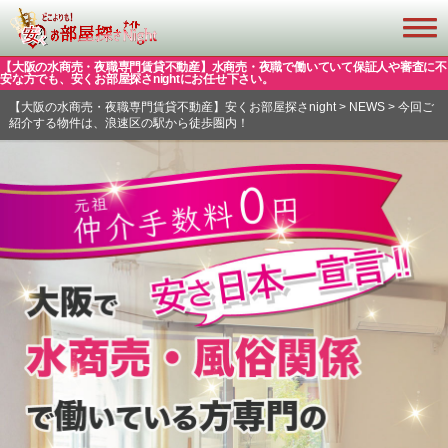
【大阪の水商売・夜職専門賃貸不動産】水商売・夜職で働いていて保証人や審査に不
安な方でも、安くお部屋探さnightにお任せ下さい。
【大阪の水商売・夜職専門賃貸不動産】安くお部屋探さnight
>
NEWS
>
今回ご
紹介する物件は、浪速区の駅から徒歩圏内！