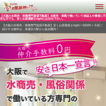
【大阪の水商売・夜職専門賃貸不動産】水商売・夜職で働いていて保証人や審査に不
安な方でも、安くお部屋探さnightにお任せ下さい。
【大阪の水商売・夜職専門賃貸不動産】安くお部屋探さnight
>
NEWS
>
今回ご
紹介する物件は、浪速区の駅から徒歩圏内！