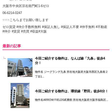
大阪市中央区宗右衛門町1-6ゼロ
06-6214-0247
↑↑↑↑こちらまでお願い致します
ゼロ賃貸 #仲介手数料無料 #保証人無し #保証人不要 #仲手無料 #不動産
#仲介 #賃貸 #売買 #収益#大阪
最新の記事
今回ご紹介する物件は、なんば線「九条」徒歩4
分！
物件名 ジーグランデ九条 所在地大阪府大阪市西区九条南２
丁目1...
今回ご紹介する物件は、環状線「野田」徒歩8分！
物件名ARROW FIELDS貮番館 所在地大阪府大阪市福島区...