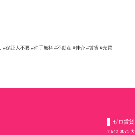
#保証人不要 #仲手無料 #不動産 #仲介 #賃貸 #売買
ゼロ賃貸
〒542-007