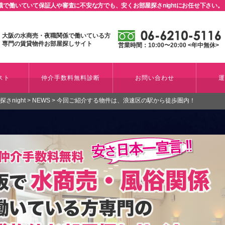
で働いていて保証人や審査に不安な方でも、安くお部屋探さnightにお任せ下さい。
大阪の水商売・夜職関係で働いている方
専門の賃貸物件お部屋探しサイト
営業時間：10:00〜20:00 <年中無休>
スト
仲介手数料無料診断
お問い合わせ
night
>
NEWS
>
今回ご紹介する物件は、浪速区の駅から徒歩圏内！