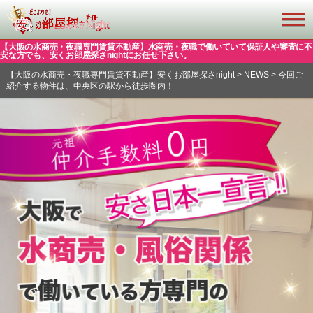
【大阪の水商売・夜職専門賃貸不動産】水商売・夜職で働いていて保証人や審査に不
安な方でも、安くお部屋探さnightにお任せ下さい。
【大阪の水商売・夜職専門賃貸不動産】安くお部屋探さnight
>
NEWS
>
今回ご
紹介する物件は、中央区の駅から徒歩圏内！