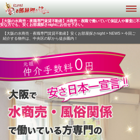
【大阪の水商売・夜職専門賃貸不動産】水商売・夜職で働いていて保証人や審査に不
安な方でも、安くお部屋探さnightにお任せ下さい。
【大阪の水商売・夜職専門賃貸不動産】安くお部屋探さnight
>
NEWS
>
今回ご
紹介する物件は、中央区の駅から徒歩圏内！