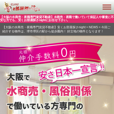
【大阪の水商売・夜職専門賃貸不動産】水商売・夜職で働いていて保証人や審査に不
安な方でも、安くお部屋探さnightにお任せ下さい。
【大阪の水商売・夜職専門賃貸不動産】安くお部屋探さnight
>
NEWS
>
今回ご
紹介する物件は、堺市堺区の駅から徒歩圏内！ 好立地の物件となります！