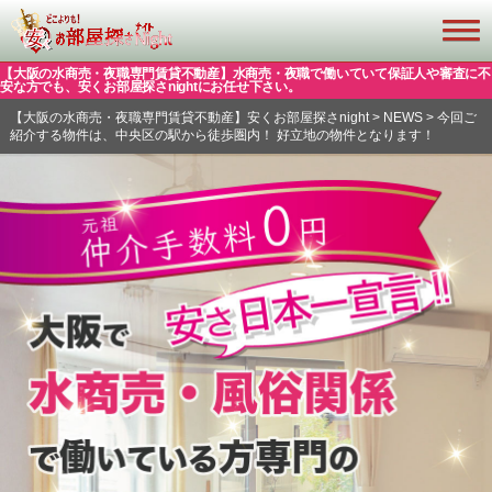
【大阪の水商売・夜職専門賃貸不動産】水商売・夜職で働いていて保証人や審査に不
安な方でも、安くお部屋探さnightにお任せ下さい。
【大阪の水商売・夜職専門賃貸不動産】安くお部屋探さnight
>
NEWS
>
今回ご
紹介する物件は、中央区の駅から徒歩圏内！ 好立地の物件となります！