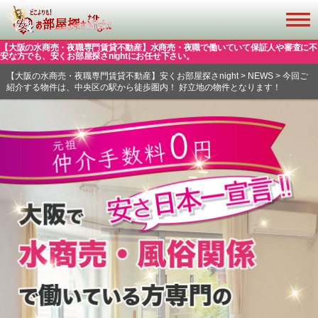
【大阪の水商売・夜職専門賃貸不動産】水商売・夜職で働いていて保証人や審査に不
安な方でも、安くお部屋探さnightにお任せ下さい。
【大阪の水商売・夜職専門賃貸不動産】安くお部屋探さnight
>
NEWS
>
今回ご
紹介する物件は、中央区の駅から徒歩圏内！ 好立地の物件となります！