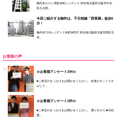
物件名ルクレ堺筋本町レジデンス 所在地大阪府大阪市中央
区久太郎...
今回ご紹介する物件は、千日前線「西長堀」徒歩6
分！
物件名TLRレジデンス本町WEST 所在地大阪府大阪市西区立
売...
お客様の声
☆お客様アンケート194☆
■ご来店のきっかけをお聞かせください。 友達がネットでさ
がして...
☆お客様アンケート185☆
■ご来店のきっかけをお聞かせください。 通りすがり ■今回
選...