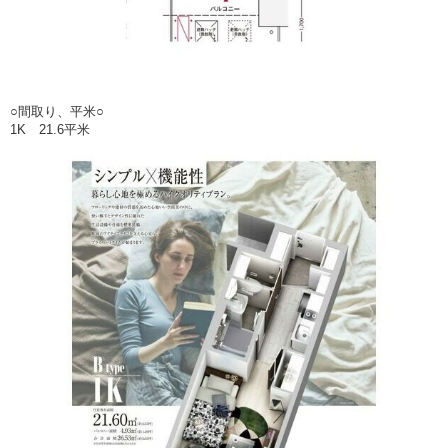
○間取り、平米○
1K 21.6平米