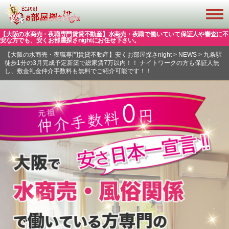
【大阪の水商売・夜職専門賃貸不動産】水商売・夜職で働いていて保証人や審査に不
安な方でも、安くお部屋探さnightにお任せ下さい。
【大阪の水商売・夜職専門賃貸不動産】安くお部屋探さnight
>
NEWS
>
九条駅
徒歩1分の3月完成予定新築で総家賃7万以内！！ ナイトワークの方も保証人無
し、敷金礼金仲介手数料も無料でご紹介可能です！！