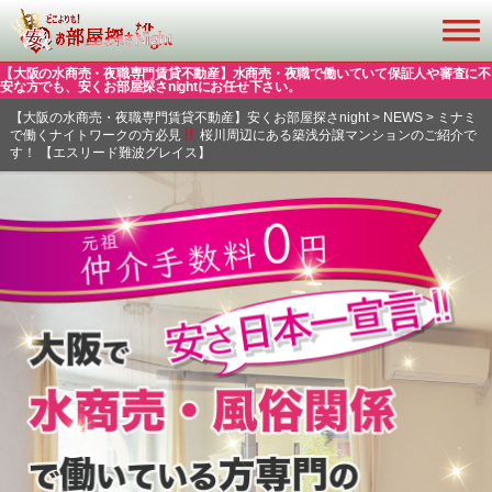
【大阪の水商売・夜職専門賃貸不動産】水商売・夜職で働いていて保証人や審査に不
安な方でも、安くお部屋探さnightにお任せ下さい。
【大阪の水商売・夜職専門賃貸不動産】安くお部屋探さnight
>
NEWS
>
ミナミ
で働くナイトワークの方必見
桜川周辺にある築浅分譲マンションのご紹介で
す！ 【エスリード難波グレイス】