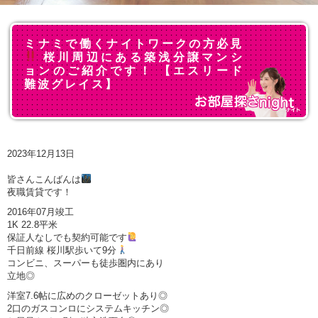
ミナミで働くナイトワークの方必見
桜川周辺にある築浅分譲マンシ
ョンのご紹介です！ 【エスリード
難波グレイス】
2023年12月13日
皆さんこんばんは
夜職賃貸です！
2016年07月竣工
1K 22.8平米
保証人なしでも契約可能です
千日前線 桜川駅歩いて9分
コンビニ、スーパーも徒歩圏内にあり
立地◎
洋室7.6帖に広めのクローゼットあり◎
2口のガスコンロにシステムキッチン◎