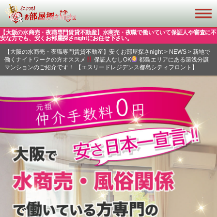
【大阪の水商売・夜職専門賃貸不動産】水商売・夜職で働いていて保証人や審査に不
安な方でも、安くお部屋探さnightにお任せ下さい。
【大阪の水商売・夜職専門賃貸不動産】安くお部屋探さnight
>
NEWS
>
新地で
働くナイトワークの方オススメ
保証人なしOK
都島エリアにある築浅分譲
マンションのご紹介です！ 【エスリードレジデンス都島シティフロント】