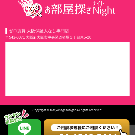
ゼロ賃貸 大阪保証人なし専門店
〒542-0071 大阪府大阪市中央区道頓堀１丁目東5-26
Copyright © Oheyasagasanight All rights reserved.