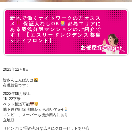
新地で働くナイトワークの方オスス
メ
保証人なしOK
都島エリアに
ある築浅分譲マンションのご紹介で
す！ 【エスリードレジデンス都島
シティフロント】
2023年12月8日
皆さんこんばんは
夜職賃貸です！
2022年09月竣工
1K 22平米
ペット相談可能
地下鉄谷町線 都島駅から歩いて5分
コンビニ、スーパーも徒歩圏内にあり
立地◎
リビングは7畳の充分な広さにクローゼットあり◎