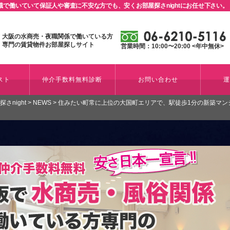
で働いていて保証人や審査に不安な方でも、安くお部屋探さnightにお任せ下さい。
大阪の水商売・夜職関係で働いている方
専門の賃貸物件お部屋探しサイト
営業時間：10:00〜20:00 <年中無休>
スト
仲介手数料無料診断
お問い合わせ
night
>
NEWS
>
住みたい町常に上位の大国町エリアで、駅徒歩1分の新築マン