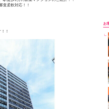
審査柔軟対応！！
お
す！！