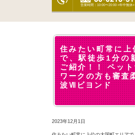
営業時間：10:00〜20:00 <年中無休>
住みたい町常に上
で、駅徒歩1分の
ご紹介！！ ペッ
ワークの方も審査柔
波Ⅶビヨンド
2023年12月1日
住みたい町常に上位の大国町エリアで