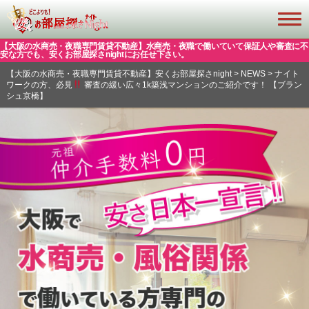
【大阪の水商売・夜職専門賃貸不動産】水商売・夜職で働いていて保証人や審査に不
安な方でも、安くお部屋探さnightにお任せ下さい。
【大阪の水商売・夜職専門賃貸不動産】安くお部屋探さnight
>
NEWS
>
ナイト
ワークの方、必見
審査の緩い広々1k築浅マンションのご紹介です！ 【ブラン
シュ京橋】