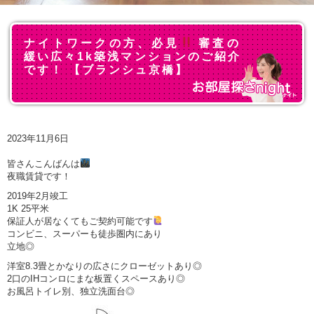
ナイトワークの方、必見
審査の
緩い広々1k築浅マンションのご紹介
です！ 【ブランシュ京橋】
2023年11月6日
皆さんこんばんは
夜職賃貸です！
2019年2月竣工
1K 25平米
保証人が居なくてもご契約可能です
コンビニ、スーパーも徒歩圏内にあり
立地◎
洋室8.3畳とかなりの広さにクローゼットあり◎
2口のIHコンロにまな板置くスペースあり◎
お風呂トイレ別、独立洗面台◎