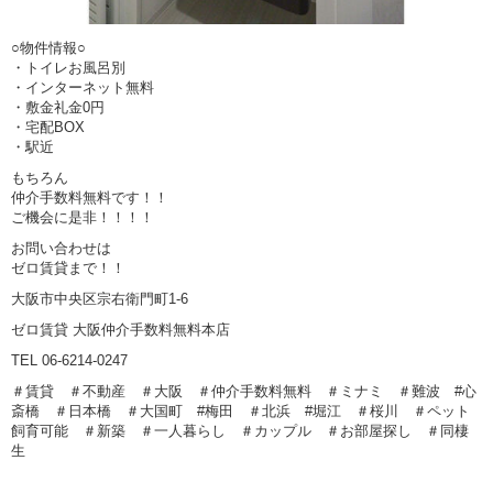
○物件情報○
・トイレお風呂別
・インターネット無料
・敷金礼金0円
・宅配BOX
・駅近
もちろん
仲介手数料無料です！！
ご機会に是非！！！！
お問い合わせは
ゼロ賃貸まで！！
大阪市中央区宗右衛門町1-6
ゼロ賃貸 大阪仲介手数料無料本店
TEL 06-6214-0247
＃賃貸 ＃不動産 ＃大阪 ＃仲介手数料無料 ＃ミナミ ＃難波 #心
斎橋 ＃日本橋 ＃大国町 #梅田 ＃北浜 #堀江 ＃桜川 ＃ペット
飼育可能 ＃新築 ＃一人暮らし ＃カップル ＃お部屋探し ＃同棲
生