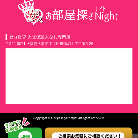
ゼロ賃貸 大阪保証人なし専門店
〒542-0071 大阪府大阪市中央区道頓堀１丁目東5-26
Copyright © Oheyasagasanight All rights reserved.