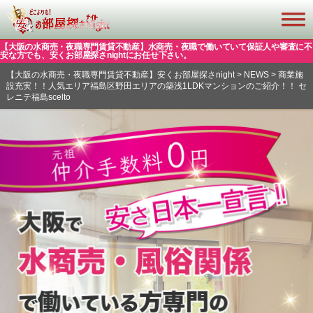
【大阪の水商売・夜職専門賃貸不動産】水商売・夜職で働いていて保証人や審査に不
安な方でも、安くお部屋探さnightにお任せ下さい。
【大阪の水商売・夜職専門賃貸不動産】安くお部屋探さnight
>
NEWS
>
商業施
設充実！！人気エリア福島区野田エリアの築浅1LDKマンションのご紹介！！ セ
レニテ福島scelto