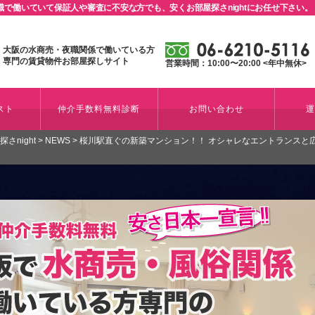
で働いていて保証人や審査に不安な方でも、安くお部屋探さnightにお任せ下さい。
大阪の水商売・夜職関係で働いている方
専門の賃貸物件お部屋探しサイト
営業時間：10:00〜20:00 <年中無休>
スト
仲介手数料無料診断
お問い合わせ
night
>
NEWS
>
桜川駅直ぐの新築マンション！！ オシャレなエントランスと広