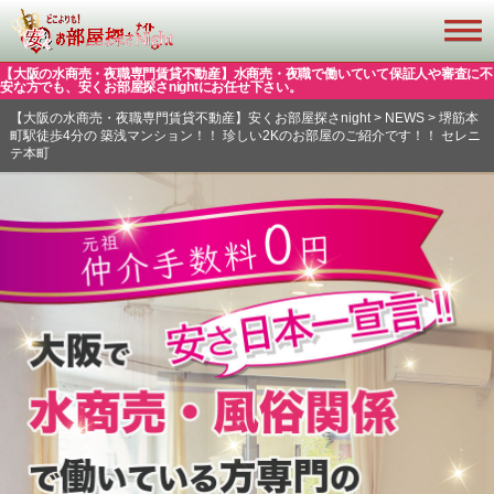
【大阪の水商売・夜職専門賃貸不動産】水商売・夜職で働いていて保証人や審査に不
安な方でも、安くお部屋探さnightにお任せ下さい。
【大阪の水商売・夜職専門賃貸不動産】安くお部屋探さnight
>
NEWS
>
堺筋本
町駅徒歩4分の 築浅マンション！！ 珍しい2Kのお部屋のご紹介です！！ セレニ
テ本町