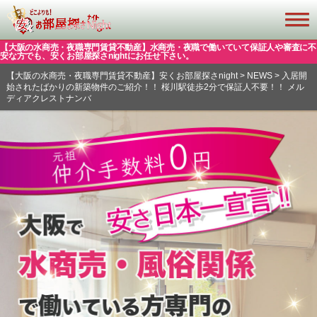
【大阪の水商売・夜職専門賃貸不動産】水商売・夜職で働いていて保証人や審査に不
安な方でも、安くお部屋探さnightにお任せ下さい。
【大阪の水商売・夜職専門賃貸不動産】安くお部屋探さnight
>
NEWS
>
入居開
始されたばかりの新築物件のご紹介！！ 桜川駅徒歩2分で保証人不要！！ メル
ディアクレストナンバ