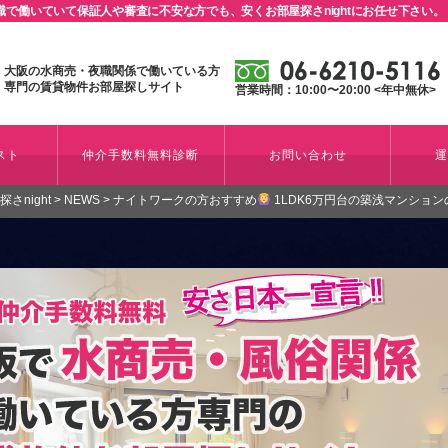
で働いていて保証人や審査に不安な方でも、安くお部屋探さnightにお任せ下さい。
大阪の水商売・夜職関係で働いている方
専門の賃貸物件お部屋探しサイト
営業時間：10:00〜20:00 <年中無休>
スト
仲介手数料無料診断
お問い合わせ
night
>
NEWS
>
ナイトワークの方おすすめ
1LDK6万円台の築浅マンショ