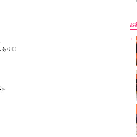
お
◎
スあり◎