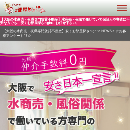
【大阪の水商売・夜職専門賃貸不動産】水商売・夜職で働いていて保証人や審査に不
安な方でも、安くお部屋探さnightにお任せ下さい。
【大阪の水商売・夜職専門賃貸不動産】安くお部屋探さnight
>
NEWS
>
☆お客
様アンケート47☆