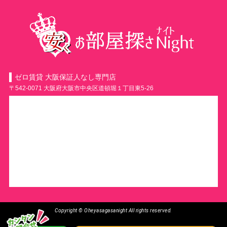
ゼロ賃貸 大阪保証人なし専門店
〒542-0071 大阪府大阪市中央区道頓堀１丁目東5-26
Copyright © Oheyasagasanight All rights reserved.