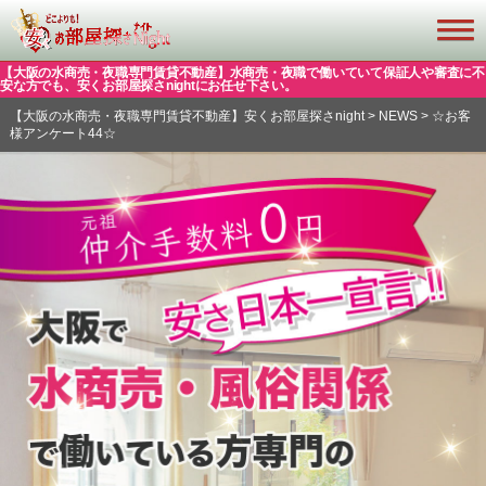
【大阪の水商売・夜職専門賃貸不動産】水商売・夜職で働いていて保証人や審査に不
安な方でも、安くお部屋探さnightにお任せ下さい。
【大阪の水商売・夜職専門賃貸不動産】安くお部屋探さnight
>
NEWS
>
☆お客
様アンケート44☆