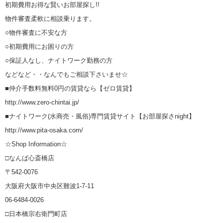
初期費用お得な賢いお部屋探し!!
物件審査柔軟に相談乗ります。
○物件審査に不安な方
○初期費用にお困りの方
○保証人なし、ナイトワーク勤務の方
などなど・・なんでもご相談下さいませ☆
■仲介手数料無料0円の賃貸なら【ゼロ賃貸】
http://www.zero-chintai.jp/
■ナイトワーク(水商売・風俗)専門賃貸サイト【お部屋探さnight】
http://www.pita-osaka.com/
☆Shop Information☆
□なんば心斎橋店
〒542-0076
大阪府大阪市中央区難波1-7-11
06-6484-0026
□日本橋宗右衛門町店