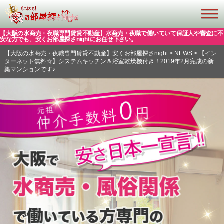
【大阪の水商売・夜職専門賃貸不動産】水商売・夜職で働いていて保証人や審査に不
安な方でも、安くお部屋探さnightにお任せ下さい。
【大阪の水商売・夜職専門賃貸不動産】安くお部屋探さnight
>
NEWS
>
【イン
ターネット無料☆】システムキッチン＆浴室乾燥機付き！2019年2月完成の新
築マンションです♪