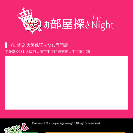
ゼロ賃貸 大阪保証人なし専門店
〒542-0071 大阪府大阪市中央区道頓堀１丁目東5-26
Copyright © Oheyasagasanight All rights reserved.