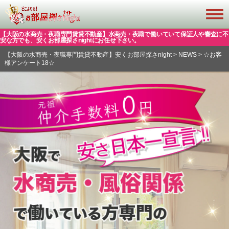
【大阪の水商売・夜職専門賃貸不動産】水商売・夜職で働いていて保証人や審査に不
安な方でも、安くお部屋探さnightにお任せ下さい。
【大阪の水商売・夜職専門賃貸不動産】安くお部屋探さnight
>
NEWS
>
☆お客
様アンケート18☆