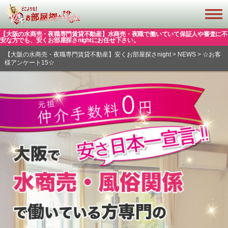
【大阪の水商売・夜職専門賃貸不動産】水商売・夜職で働いていて保証人や審査に不
安な方でも、安くお部屋探さnightにお任せ下さい。
【大阪の水商売・夜職専門賃貸不動産】安くお部屋探さnight
>
NEWS
>
☆お客
様アンケート15☆