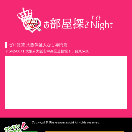
ゼロ賃貸 大阪保証人なし専門店
〒542-0071 大阪府大阪市中央区道頓堀１丁目東5-26
Copyright © Oheyasagasanight All rights reserved.