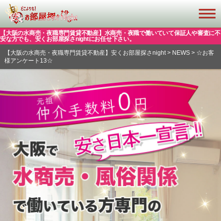
【大阪の水商売・夜職専門賃貸不動産】水商売・夜職で働いていて保証人や審査に不
安な方でも、安くお部屋探さnightにお任せ下さい。
【大阪の水商売・夜職専門賃貸不動産】安くお部屋探さnight
>
NEWS
>
☆お客
様アンケート13☆