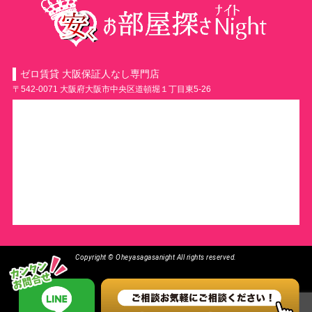
ゼロ賃貸 大阪保証人なし専門店
〒542-0071 大阪府大阪市中央区道頓堀１丁目東5-26
Copyright © Oheyasagasanight All rights reserved.