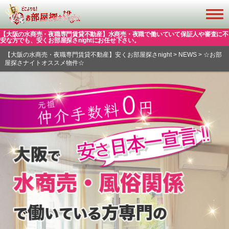
【大阪の水商売・夜職専門賃貸不動産】水商売・夜職で働いていて保証人や審査に不
安な方でも、安くお部屋探さnightにお任せ下さい。
【大阪の水商売・夜職専門賃貸不動産】安くお部屋探さnight
>
NEWS
>
☆お部
屋探さナイトオススメ物件☆