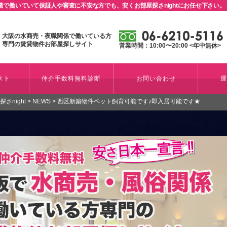
で働いていて保証人や審査に不安な方でも、安くお部屋探さnightにお任せ下さい。
大阪の水商売・夜職関係で働いている方
専門の賃貸物件お部屋探しサイト
営業時間：10:00〜20:00 <年中無休>
スト
仲介手数料無料診断
お問い合わせ
night
>
NEWS
>
西区新築物件ペット飼育可能です♪即入居可能です★