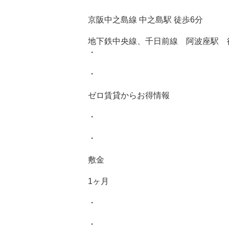
京阪中之島線 中之島駅 徒歩6分
地下鉄中央線、千日前線 阿波座駅 
・
・
ゼロ賃貸からお得情報
・
・
敷金
1ヶ月
・
・