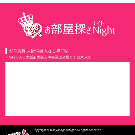
ゼロ賃貸 大阪保証人なし専門店
〒542-0071 大阪府大阪市中央区道頓堀１丁目東5-26
Copyright © Oheyasagasanight All rights reserved.