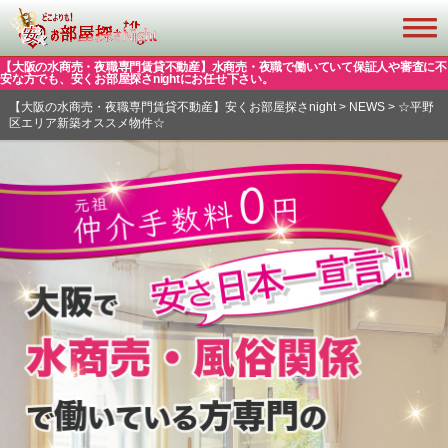
【大阪の水商売・夜職専門賃貸不動産】水商売・夜職で働いていて保証人や審査に不
安な方でも、安くお部屋探さnightにお任せ下さい。
【大阪の水商売・夜職専門賃貸不動産】安くお部屋探さnight
>
NEWS
>
☆平野
区エリア新築オススメ物件☆