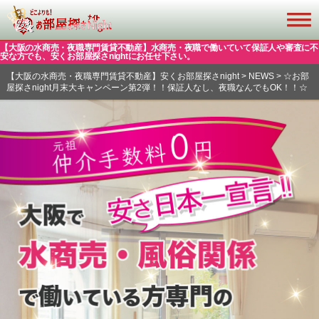
【大阪の水商売・夜職専門賃貸不動産】水商売・夜職で働いていて保証人や審査に不
安な方でも、安くお部屋探さnightにお任せ下さい。
【大阪の水商売・夜職専門賃貸不動産】安くお部屋探さnight
>
NEWS
>
☆お部
屋探さnight月末大キャンペーン第2弾！！保証人なし、夜職なんでもOK！！☆